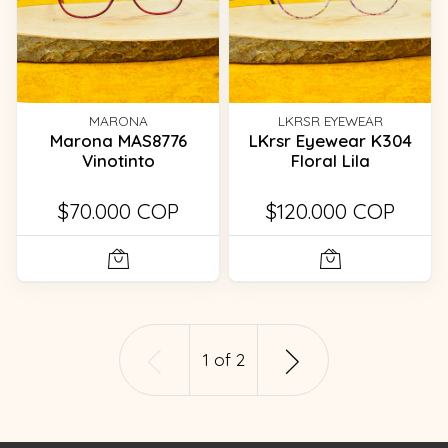
MARONA
LKRSR EYEWEAR
Marona MAS8776
LKrsr Eyewear K304
Vinotinto
Floral Lila
$70.000 COP
$120.000 COP
1
of
2