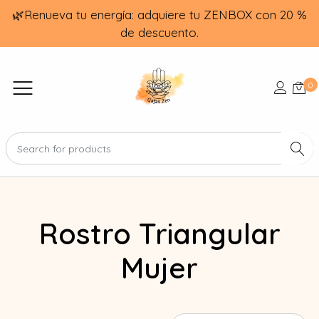
🌿Renueva tu energía: adquiere tu ZENBOX con 20 %
de descuento.
0
Rostro Triangular
Mujer