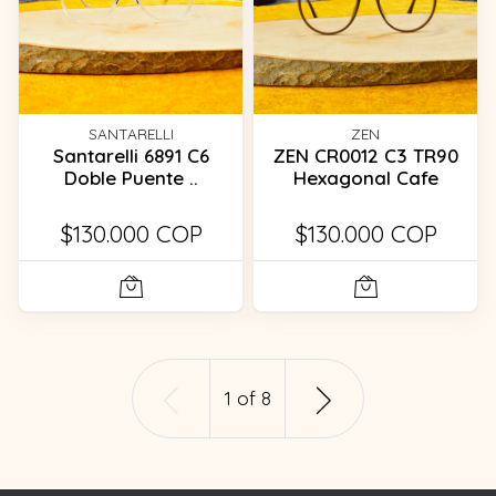
SANTARELLI
ZEN
Santarelli 6891 C6
ZEN CR0012 C3 TR90
Doble Puente ..
Hexagonal Cafe
$130.000 COP
$130.000 COP
1
of
8