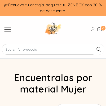
🌿Renueva tu energía: adquiere tu ZENBOX con 20 %
de descuento.
0
Encuentralas por
material Mujer