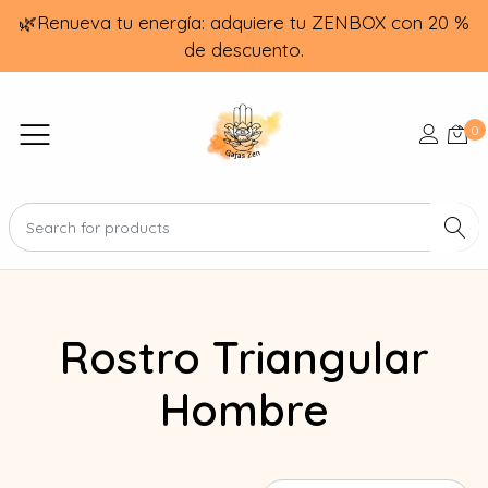
🌿Renueva tu energía: adquiere tu ZENBOX con 20 %
de descuento.
0
Rostro Triangular
Hombre