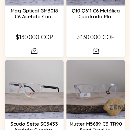
Mag Optical GM3018
Q10 Q611 C6 Metálica
C6 Acetato Cua..
Cuadrada Pla..
$130.000 COP
$130.000 COP
Scudo Sette SC5433
Mutter M5689 C3 TR90
Acetato Cuadra..
Semi Tranlúc..