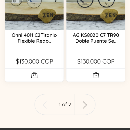
Onni 4011 C2Titanio
AG KS8020 C7 TR90
Flexible Redo..
Doble Puente Se..
$130.000 COP
$130.000 COP
1
of
2