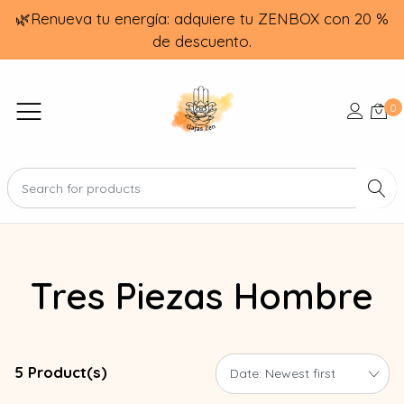
🌿Renueva tu energía: adquiere tu ZENBOX con 20 %
de descuento.
0
Tres Piezas Hombre
5 Product(s)