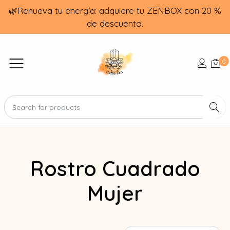
🌿Renueva tu energía: adquiere tu ZENBOX con 20 %
de descuento.
0
Rostro Cuadrado
Mujer