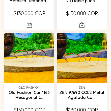
Metalica Redonda ..
C1 Doble puen..
$130.000 COP
$130.000 COP
OLD FASHION
ZEN
Old Fashion Car 1163
ZEN 97690 COL2 Metal
Hexagonal C..
Agatada Car..
$130.000 COP
$130.000 COP