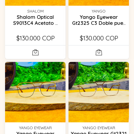
SHALOM
YANGO
Shalom Optical
Yango Eyewear
S9013C4 Acetato ..
Gt2325 C3 Doble pue..
$130.000 COP
$130.000 COP
YANGO EYEWEAR
YANGO EYEWEAR
Yango Eyewear
Yango Eyewear Gt2321