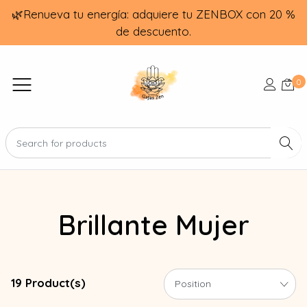
🌿Renueva tu energía: adquiere tu ZENBOX con 20 %
de descuento.
0
Brillante Mujer
19 Product(s)