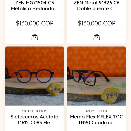
ZEN HG71504 C3
ZEN Metal 91326 C6
Metalica Redonda ..
Doble puente C..
$130.000 COP
$130.000 COP
SIETECUEROS
MEMO FLEX
Sietecueros Acetato
Memo Flex MFLEX 171C
T1612 C083 He..
TR90 Cuadrad..