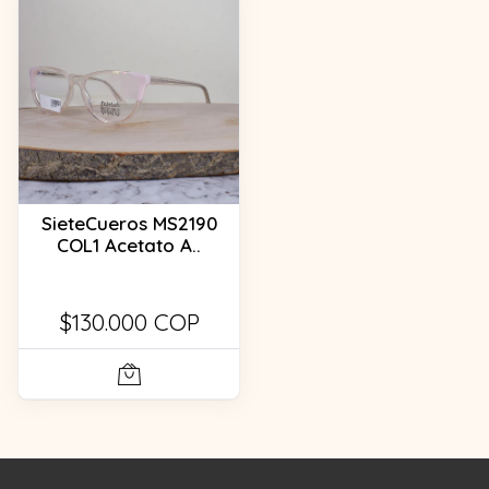
SieteCueros MS2190
COL1 Acetato A..
$130.000 COP