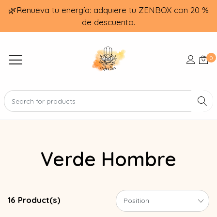
🌿Renueva tu energía: adquiere tu ZENBOX con 20 %
de descuento.
0
Verde Hombre
16 Product(s)