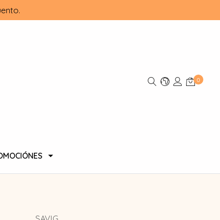
ento.
0
OMOCIÓNES
SAVIG