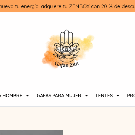
nueva tu energía: adquiere tu ZENBOX con 20 % de descu
A HOMBRE
GAFAS PARA MUJER
LENTES
PR