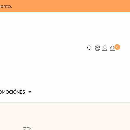
ento.
0
OMOCIÓNES
ZEN