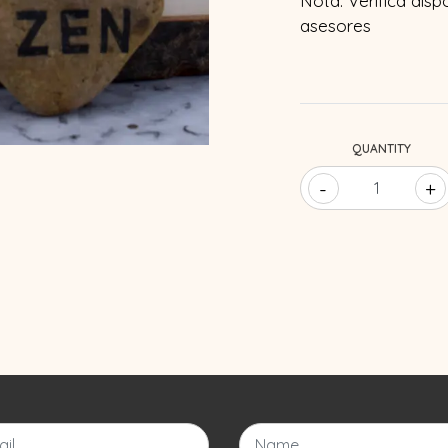
Nota: Verifica disp
asesores
QUANTITY
-
+