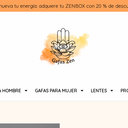
nueva tu energía: adquiere tu ZENBOX con 20 % de descu
A HOMBRE
GAFAS PARA MUJER
LENTES
PR