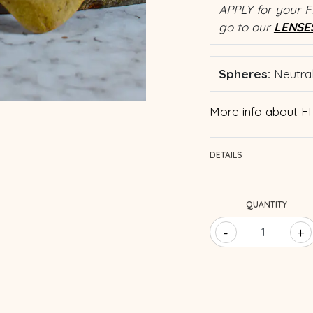
APPLY for your F
go to our
LENSE
Spheres:
Neutral
More info about FR
DETAILS
QUANTITY
-
+