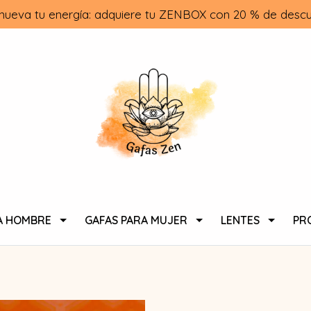
nueva tu energía: adquiere tu ZENBOX con 20 % de descu
A HOMBRE
GAFAS PARA MUJER
LENTES
PR