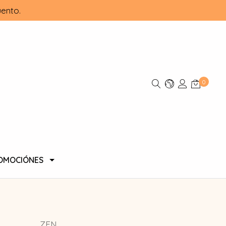
ento.
0
OMOCIÓNES
ZEN