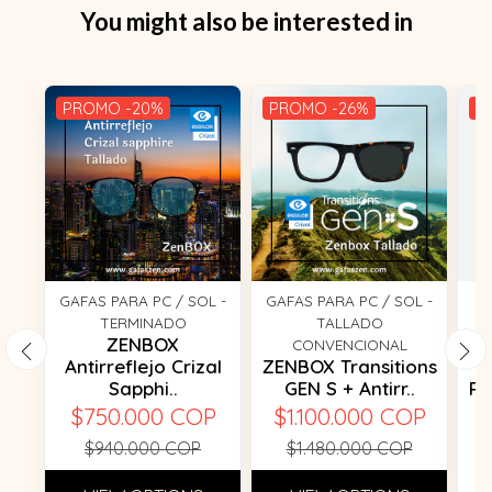
You might also be interested in
PROMO -20%
PROMO -26%
P
GAFAS PARA PC / SOL -
GAFAS PARA PC / SOL -
TERMINADO
TALLADO
P
ZENBOX
CONVENCIONAL
Antirreflejo Crizal
ZENBOX Transitions
Z
Sapphi..
GEN S + Antirr..
PH
$750.000 COP
$1.100.000 COP
$
$940.000 COP
$1.480.000 COP