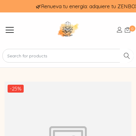
🌿Renueva tu energía: adquiere tu ZENBO
0
-25%