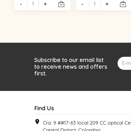
-
+
-
+
Subscribe to our email list
to receive news and offers
first.
Find Us
Cra. 9 ##17-63 local 209 CC optical Cen
Capital District, Colombia