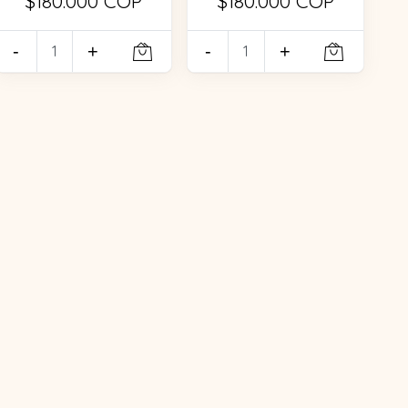
$180.000 COP
$180.000 COP
-
+
-
+