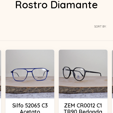
Rostro Diamante
SORT BY:
Silfo 52065 C3
ZEM CR0012 C1
Acetato
TR90 Redonda