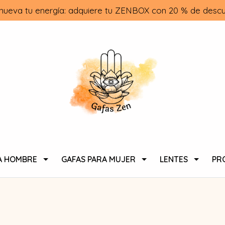
nueva tu energía: adquiere tu ZENBOX con 20 % de descu
A HOMBRE
GAFAS PARA MUJER
LENTES
PR