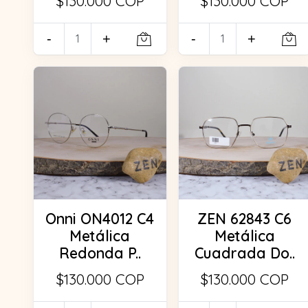
$130.000 COP
$130.000 COP
-
+
-
+
Onni ON4012 C4
ZEN 62843 C6
Metálica
Metálica
Redonda P..
Cuadrada Do..
$130.000 COP
$130.000 COP