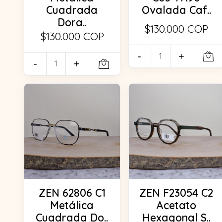
Cuadrada
Ovalada Caf..
Dora..
$130.000 COP
$130.000 COP
-
+
-
+
ZEN 62806 C1
ZEN F23054 C2
Metálica
Acetato
Cuadrada Do..
Hexagonal S..