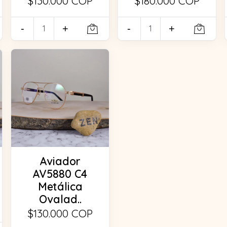
$130.000 COP
$180.000 COP
-
+
-
+
Aviador
AV5880 C4
Metálica
Ovalad..
$130.000 COP