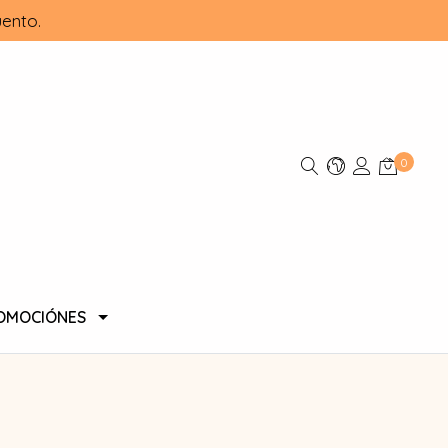
ento.
0
OMOCIÓNES