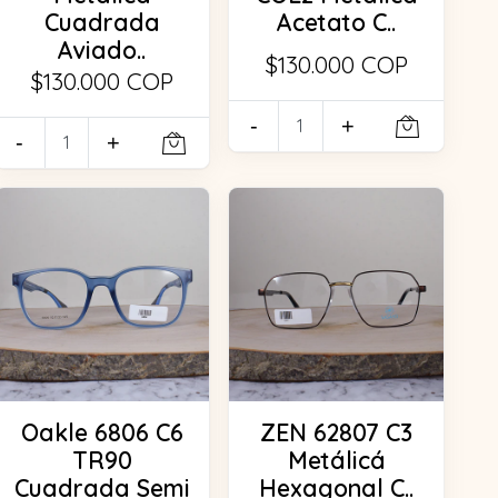
Cuadrada
Acetato C..
Aviado..
$130.000 COP
$130.000 COP
-
+
-
+
Oakle 6806 C6
ZEN 62807 C3
TR90
Metálicá
Cuadrada Semi
Hexagonal C..