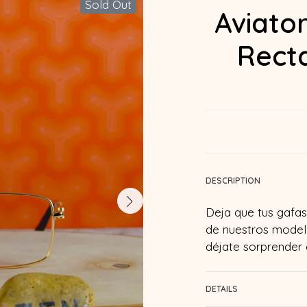
Sold Out
Aviato
Rect
DESCRIPTION
Deja que tus gafas 
de nuestros modelo
déjate sorprender
DETAILS