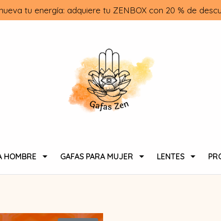
nueva tu energía: adquiere tu ZENBOX con 20 % de descu
A HOMBRE
GAFAS PARA MUJER
LENTES
PR