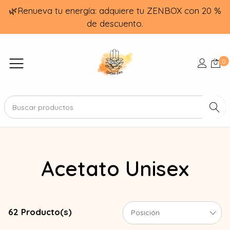
🌿Renueva tu energía: adquiere tu ZENBOX con 20 %
de descuento.
0
Acetato Unisex
62 Producto(s)