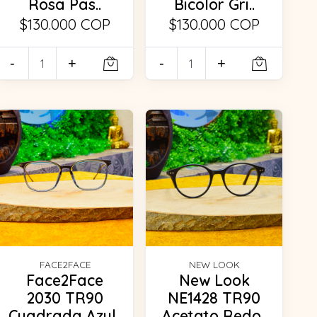
Rosa Pas..
Bicolor Gri..
$130.000 COP
$130.000 COP
-
+
-
+
FACE2FACE
NEW LOOK
Face2Face
New Look
2030 TR90
NE1428 TR90
Cuadrada Azul..
Acetato Redo..