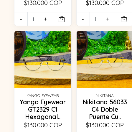
$130.000 COP
$130.000 COP
-
+
-
+
YANGO EYEWEAR
NIKITANA
Yango Eyewear
Nikitana 56033
GT2329 C1
C4 Doble
Hexagonal..
Puente Cu..
$130.000 COP
$130.000 COP