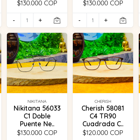
$130.000 COP
$130.000 COP
-
+
-
+
NIKITANA
CHERISH
Nikitana 56033
Cherish 58081
C1 Doble
C4 TR90
Puente Ne..
Cuadrada C..
$130.000 COP
$120.000 COP