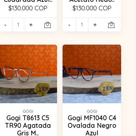
$130.000 COP
$130.000 COP
-
+
-
+
GOGI
GOGI
Gogi T8613 C5
Gogi MF1040 C4
TR90 Agatada
Ovalada Negro
Gris M..
Azul