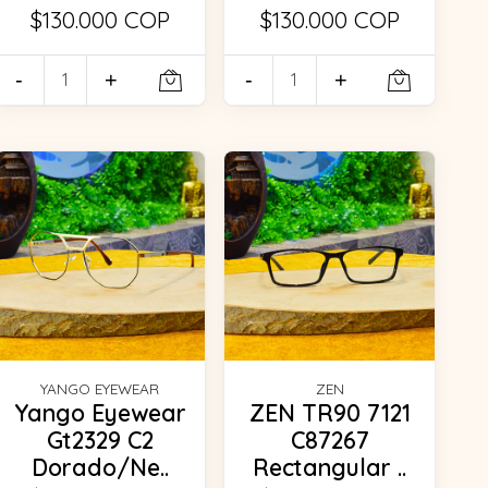
$130.000 COP
$130.000 COP
-
+
-
+
YANGO EYEWEAR
ZEN
Yango Eyewear
ZEN TR90 7121
Gt2329 C2
C87267
Dorado/Ne..
Rectangular ..