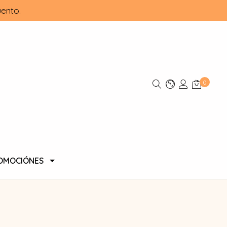
ento.
0
OMOCIÓNES