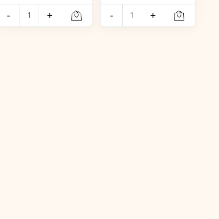
-
+
-
+