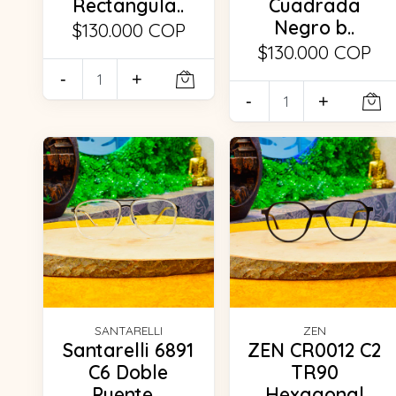
Rectangula..
Cuadrada
Negro b..
$130.000 COP
$130.000 COP
-
+
-
+
SANTARELLI
ZEN
Santarelli 6891
ZEN CR0012 C2
C6 Doble
TR90
Puente ..
Hexagonal