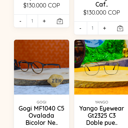
Caf..
$130.000 COP
$130.000 COP
-
+
-
+
GOGI
YANGO
Gogi MF1040 C5
Yango Eyewear
Ovalada
Gt2325 C3
Bicolor Ne..
Doble pue..