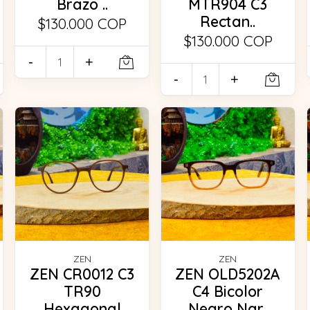
Brazo ..
MTR904 C3
Rectan..
$130.000 COP
$130.000 COP
-
+
-
+
ZEN
ZEN
ZEN CR0012 C3
ZEN OLD5202A
TR90
C4 Bicolor
Hexagonal
Negro Nar..