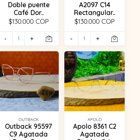
Doble puente
A2097 C14
Café Dor..
Rectangular..
$130.000 COP
$130.000 COP
-
+
-
+
OUTBACK
APOLO
Outback 95597
Apolo 8361 C2
C9 Agatada
Agatada