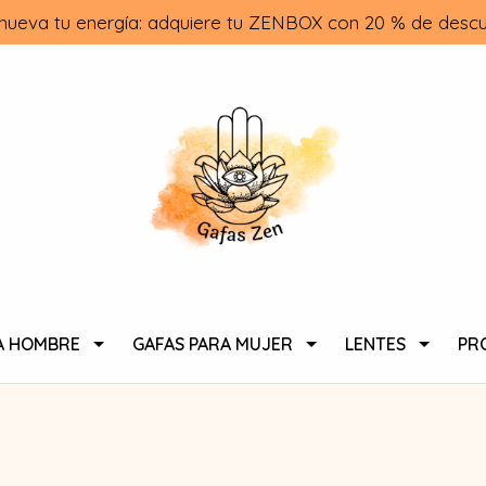
nueva tu energía: adquiere tu ZENBOX con 20 % de descu
A HOMBRE
GAFAS PARA MUJER
LENTES
PR