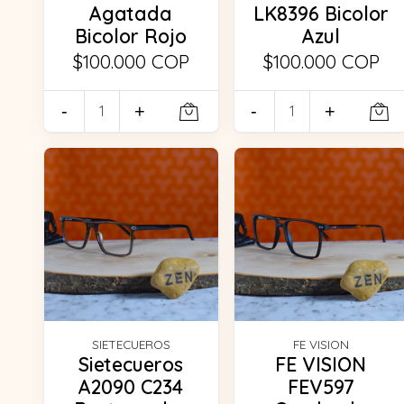
Agatada
LK8396 Bicolor
Bicolor Rojo
Azul
$100.000 COP
$100.000 COP
-
+
-
+
SIETECUEROS
FE VISION
Sietecueros
FE VISION
A2090 C234
FEV597