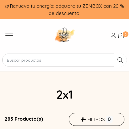
🌿Renueva tu energía: adquiere tu ZENBOX con 20 %
de descuento.
0
2x1
285 Producto(s)
0
FILTROS