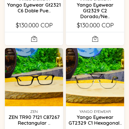
Yango Eyewear Gt2321
Yango Eyewear
C6 Doble Pue..
Gt2329 C2
Dorado/Ne..
$130.000 COP
$130.000 COP
ZEN
YANGO EYEWEAR
ZEN TR90 7121 C87267
Yango Eyewear
Rectangular ..
GT2329 C1 Hexagonal..