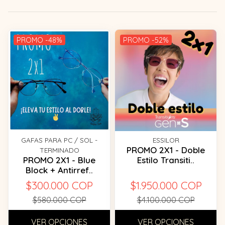
PROMO -48%
PROMO -52%
GAFAS PARA PC / SOL -
ESSILOR
PROMO 2X1 - Doble
TERMINADO
PROMO 2X1 - Blue
Estilo Transiti..
Block + Antirref..
$300.000 COP
$1.950.000 COP
$580.000 COP
$4.100.000 COP
VER OPCIONES
VER OPCIONES