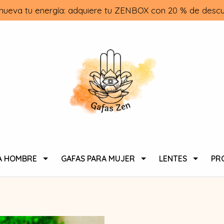
nueva tu energía: adquiere tu ZENBOX con 20 % de descu
A HOMBRE
GAFAS PARA MUJER
LENTES
PR