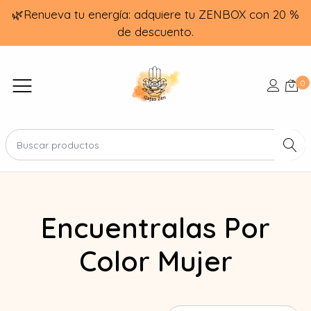
🌿Renueva tu energía: adquiere tu ZENBOX con 20 %
de descuento.
0
Encuentralas Por
Color Mujer