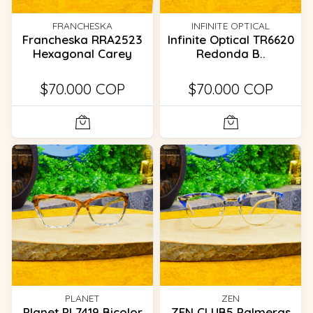
FRANCHESKA
INFINITE OPTICAL
Francheska RRA2523
Infinite Optical TR6620
Hexagonal Carey
Redonda B..
$70.000 COP
$70.000 COP
PLANET
ZEN
Planet PL7419 Bicolor
ZEN CLUB5 Palmeras