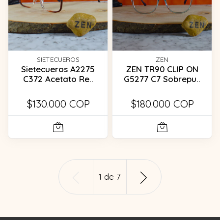
SIETECUEROS
ZEN
Sietecueros A2275
ZEN TR90 CLIP ON
C372 Acetato Re..
G5277 C7 Sobrepu..
$130.000 COP
$180.000 COP
1
de
7