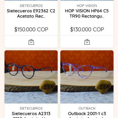
SIETECUEROS
HOP VISION
Sietecueros E92362 C2
HOP VISION HP64 C5
Acetato Rec..
TR90 Rectangu..
$150.000 COP
$130.000 COP
SIETECUEROS
OUTBACK
Sietecueros A2313
Outback 2001-1 c3