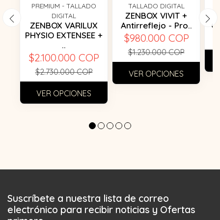
PREMIUM - TALLADO
TALLADO DIGITAL
ZENBOX VIVIT +
P
DIGITAL
ZENBOX VARILUX
Antirreflejo - Pro..
G
PHYSIO EXTENSEE +
$980.000 COP
$
..
$1.230.000 COP
$2.100.000 COP
$2.730.000 COP
VER OPCIONES
VER OPCIONES
Suscríbete a nuestra lista de correo
electrónico para recibir noticias y Ofertas