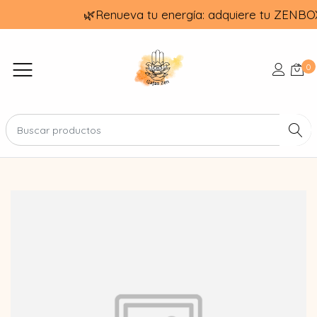
🌿Renueva tu energía: adquiere tu ZENBO
0