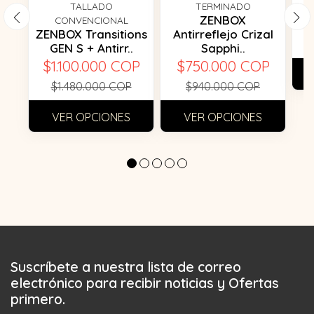
F
TALLADO
TERMINADO
ZENBOX
CONVENCIONAL
ZENBOX Transitions
Antirreflejo Crizal
GEN S + Antirr..
Sapphi..
$1.100.000 COP
$750.000 COP
$1.480.000 COP
$940.000 COP
VER OPCIONES
VER OPCIONES
Suscríbete a nuestra lista de correo
electrónico para recibir noticias y Ofertas
primero.