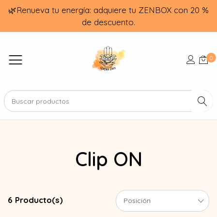
🌿Renueva tu energía: adquiere tu ZENBOX con 20 %
de descuento.
0
Clip ON
6 Producto(s)