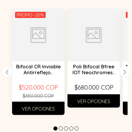
PROMO -20%
P
Bifocal CR Invisible
Poli Bifocal Bfree
1.
Antirreflejo..
IOT Neochromes..
$520.000 COP
$680.000 COP
$650.000 COP
VER OPCIONES
VER OPCIONES