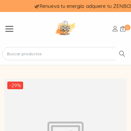
🌿Renueva tu energía: adquiere tu ZENBO
0
-29%