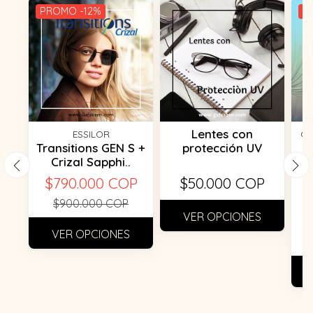
PROMO -12%
P
Lentes con
ESSILOR
GA
Transitions GEN S +
protección UV
Crizal Sapphi..
$790.000 COP
$50.000 COP
F
$900.000 COP
VER OPCIONES
VER OPCIONES