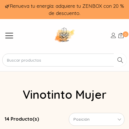
🌿Renueva tu energía: adquiere tu ZENBOX con 20 %
de descuento.
0
Vinotinto Mujer
14 Producto(s)