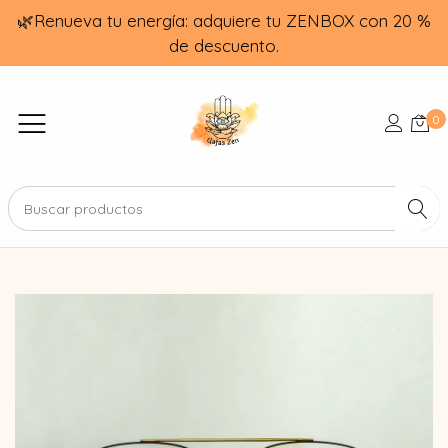
🌿Renueva tu energía: adquiere tu ZENBOX con 20 %
de descuento.
0