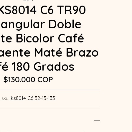
KS8014 C6 TR90
angular Doble
te Bicolor Café
aente Maté Brazo
fé 180 Grados
$130.000 COP
ks8014 C6 52-15-135
SKU: