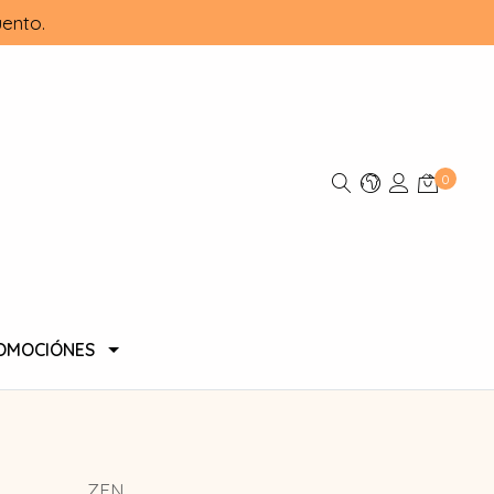
ento.
0
OMOCIÓNES
ZEN