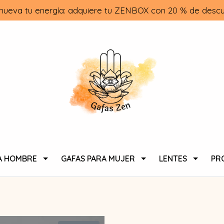
nueva tu energía: adquiere tu ZENBOX con 20 % de descu
A HOMBRE
GAFAS PARA MUJER
LENTES
PR