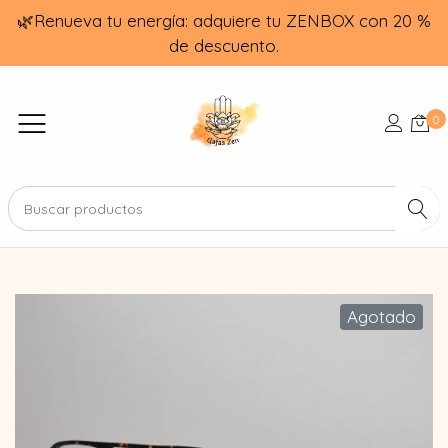
🌿Renueva tu energía: adquiere tu ZENBOX con 20 %
de descuento.
0
Agotado