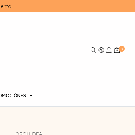
ento.
0
OMOCIÓNES
ORQUIDEA