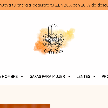
nueva tu energía: adquiere tu ZENBOX con 20 % de descu
A HOMBRE
GAFAS PARA MUJER
LENTES
PR