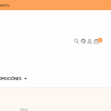
ento.
0
OMOCIÓNES
ZEN