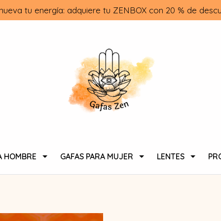
nueva tu energía: adquiere tu ZENBOX con 20 % de descu
A HOMBRE
GAFAS PARA MUJER
LENTES
PR