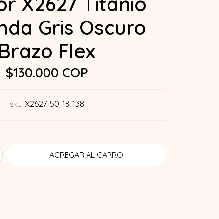
r X2627 Titanio
da Gris Oscuro
Brazo Flex
$130.000 COP
X2627 50-18-138
SKU: