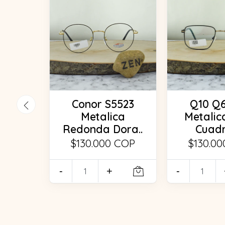
Conor S5523
Q10 Q6
Metalica
Metalic
Redonda Dora..
Cuadr
$130.000 COP
$130.0
-
+
-