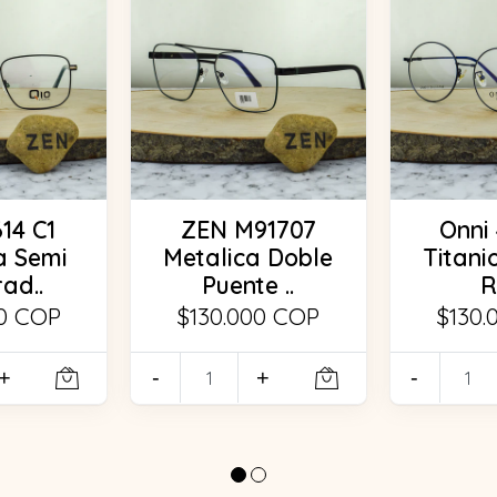
14 C1
ZEN M91707
Onni 
a Semi
Metalica Doble
Titanio
ad..
Puente ..
R
00 COP
$130.000 COP
$130.
+
-
+
-