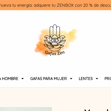
nueva tu energía: adquiere tu ZENBOX con 20 % de descu
A HOMBRE
GAFAS PARA MUJER
LENTES
PR