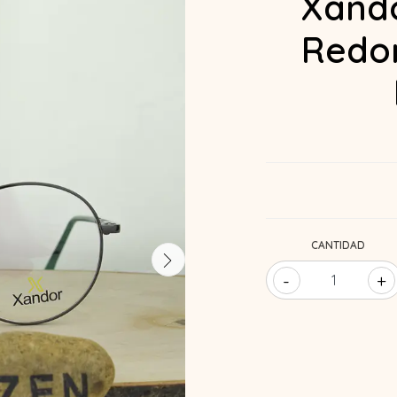
Xando
Redon
CANTIDAD
-
+