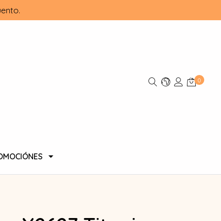
ento.
0
OMOCIÓNES