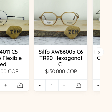
4011 C5
Silfo XW86005 C6
O
 Flexible
TR90 Hexagonal
C2Tita
ed..
C..
000 COP
$130.000 COP
$13
+
-
+
-