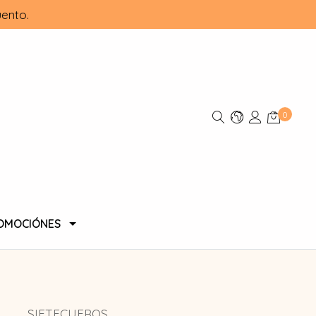
ento.
0
OMOCIÓNES
SIETECUEROS