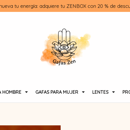
nueva tu energía: adquiere tu ZENBOX con 20 % de descu
A HOMBRE
GAFAS PARA MUJER
LENTES
PR