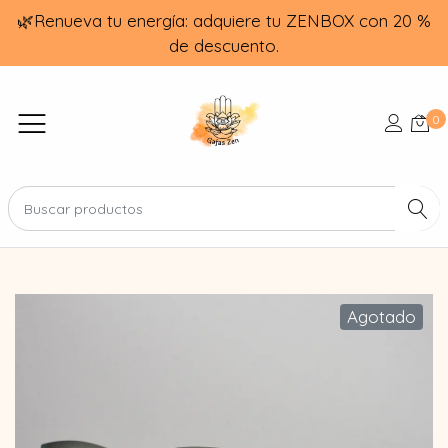
🌿Renueva tu energía: adquiere tu ZENBOX con 20 %
de descuento.
0
Agotado