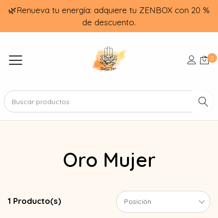
🌿Renueva tu energía: adquiere tu ZENBOX con 20 %
de descuento.
0
Oro Mujer
1 Producto(s)