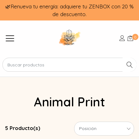
🌿Renueva tu energía: adquiere tu ZENBOX con 20 %
de descuento.
0
Animal Print
5 Producto(s)