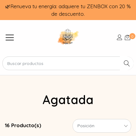
🌿Renueva tu energía: adquiere tu ZENBOX con 20 %
de descuento.
0
Agatada
16 Producto(s)