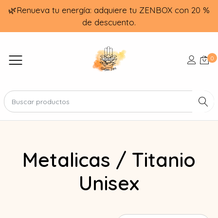
🌿Renueva tu energía: adquiere tu ZENBOX con 20 %
de descuento.
0
Metalicas / Titanio
Unisex