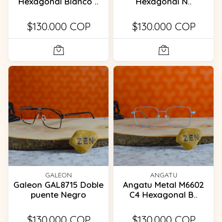
Hexagonal Blanco ..
Hexagonal N..
$130.000 COP
$130.000 COP
GALEON
ANGATU
Galeon GAL8715 Doble
Angatu Metal M6602
puente Negro
C4 Hexagonal B..
$130.000 COP
$130.000 COP