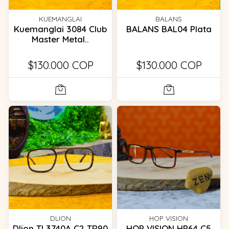
KUEMANGLAI
BALANS
Kuemanglai 3084 Club
BALANS BAL04 Plata
Master Metal..
$130.000 COP
$130.000 COP
DLION
HOP VISION
Dlion TL3740A C2 TR90
HOP VISION HP64 C5