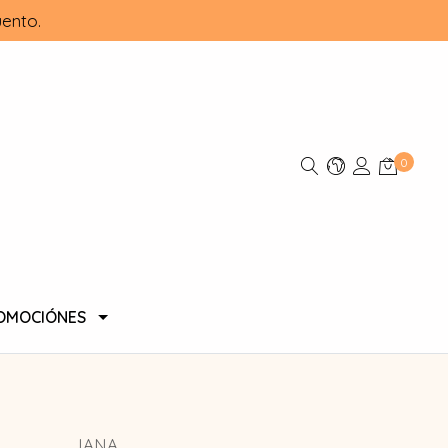
ento.
0
OMOCIÓNES
JANA