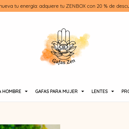
nueva tu energía: adquiere tu ZENBOX con 20 % de descu
A HOMBRE
GAFAS PARA MUJER
LENTES
PR