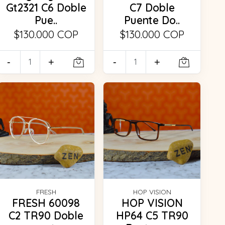
Gt2321 C6 Doble
C7 Doble
Pue..
Puente Do..
$130.000 COP
$130.000 COP
-
+
-
+
FRESH
HOP VISION
FRESH 60098
HOP VISION
C2 TR90 Doble
HP64 C5 TR90