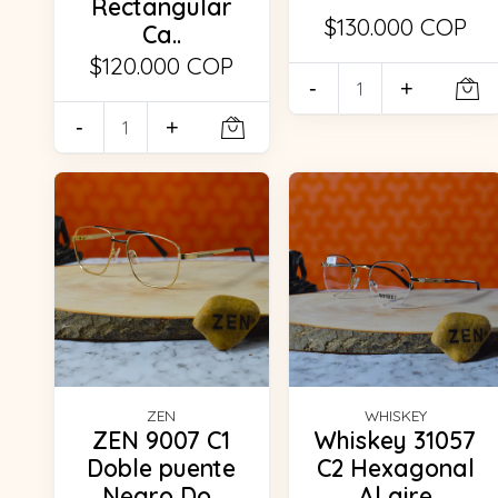
Rectangular
$130.000 COP
Ca..
$120.000 COP
-
+
-
+
ZEN
WHISKEY
ZEN 9007 C1
Whiskey 31057
Doble puente
C2 Hexagonal
Negro Do..
Al aire