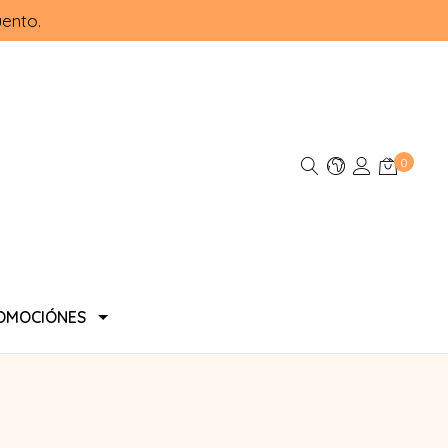
ento.
0
OMOCIÓNES