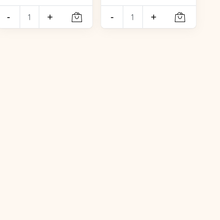
-
+
-
+