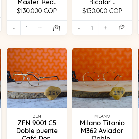
Master Red..
Bicolor ..
$130.000 COP
$130.000 COP
-
+
-
+
ZEN
MILANO
ZEN 9001 C5
Milano Titanio
Doble puente
M362 Aviador
Café Dor..
Doble..