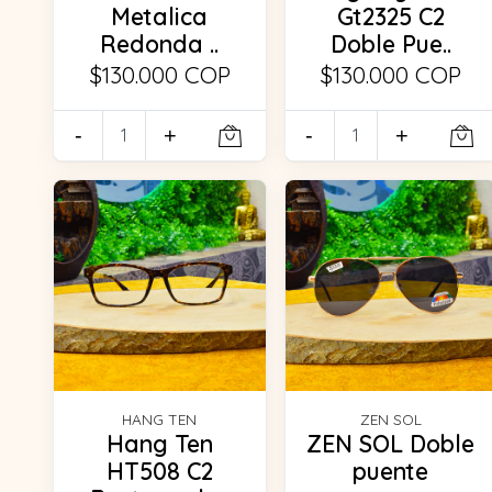
Metalica
Gt2325 C2
Redonda ..
Doble Pue..
$130.000 COP
$130.000 COP
-
+
-
+
HANG TEN
ZEN SOL
Hang Ten
ZEN SOL Doble
HT508 C2
puente