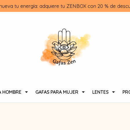
nueva tu energía: adquiere tu ZENBOX con 20 % de descu
A HOMBRE
GAFAS PARA MUJER
LENTES
PR