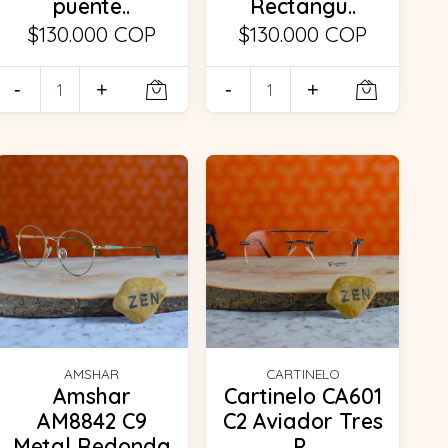
puente..
Rectangu..
$130.000 COP
$130.000 COP
-
+
-
+
AMSHAR
CARTINELO
Amshar
Cartinelo CA601
AM8842 C9
C2 Aviador Tres
Metal Redonda
P..