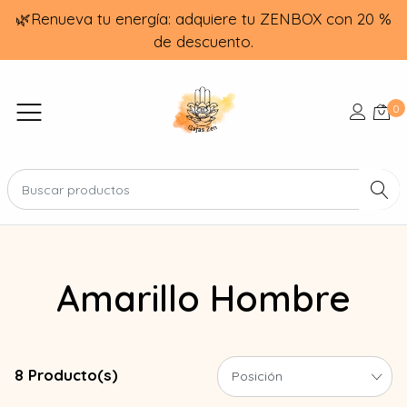
🌿Renueva tu energía: adquiere tu ZENBOX con 20 %
de descuento.
0
Amarillo Hombre
8 Producto(s)