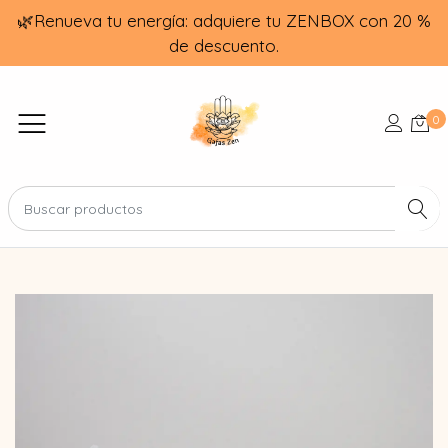
🌿Renueva tu energía: adquiere tu ZENBOX con 20 %
de descuento.
0