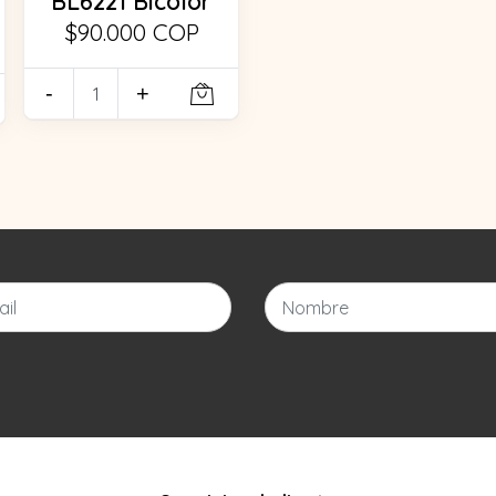
BL6221 Bicolor
$90.000 COP
-
+