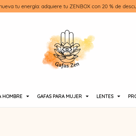
nueva tu energía: adquiere tu ZENBOX con 20 % de descu
A HOMBRE
GAFAS PARA MUJER
LENTES
PR