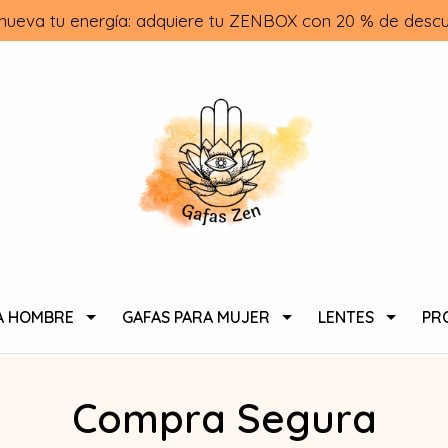
nueva tu energía: adquiere tu ZENBOX con 20 % de descu
A HOMBRE
GAFAS PARA MUJER
LENTES
PR
Compra Segura