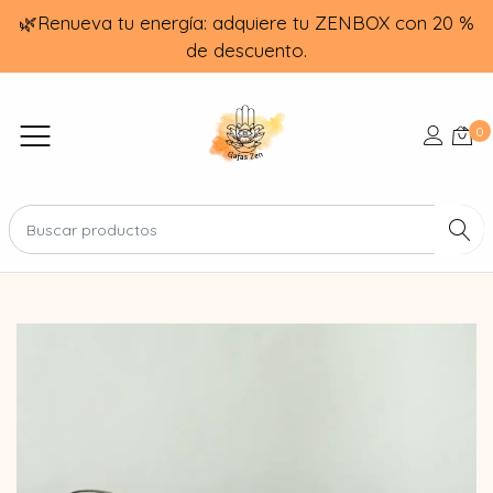
🌿Renueva tu energía: adquiere tu ZENBOX con 20 %
de descuento.
0