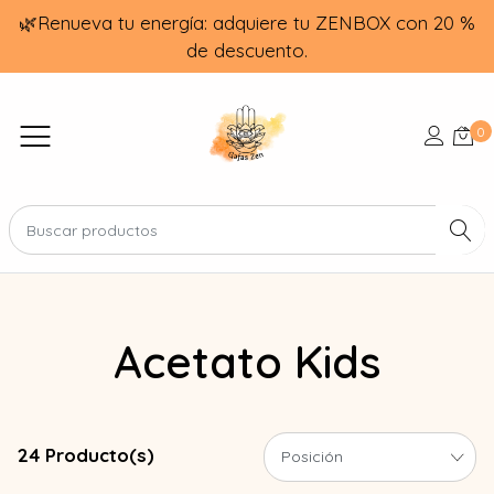
🌿Renueva tu energía: adquiere tu ZENBOX con 20 %
de descuento.
0
Acetato Kids
24 Producto(s)