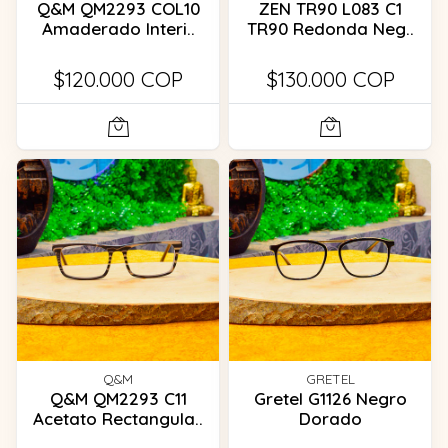
Q&M QM2293 COL10
ZEN TR90 L083 C1
Amaderado Interi..
TR90 Redonda Neg..
$120.000 COP
$130.000 COP
Q&M
GRETEL
Q&M QM2293 C11
Gretel G1126 Negro
Acetato Rectangula..
Dorado