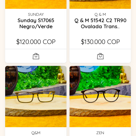
SUNDAY
Q & M
Sunday S17065
Q & M 51542 C2 TR90
Negro/Verde
Ovalada Trans..
$120.000 COP
$130.000 COP
Q&M
ZEN