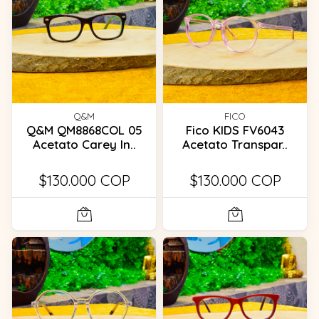
Q&M
FICO
Q&M QM8868COL 05
Fico KIDS FV6043
Acetato Carey In..
Acetato Transpar..
$130.000 COP
$130.000 COP