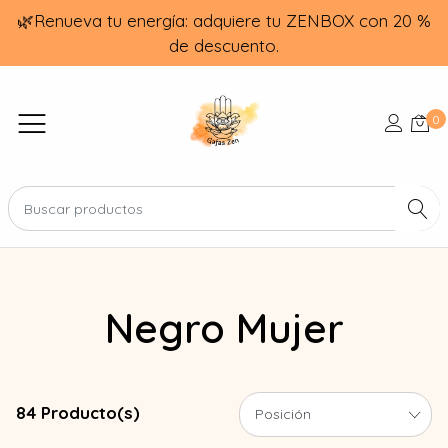
🌿Renueva tu energía: adquiere tu ZENBOX con 20 %
de descuento.
0
Negro Mujer
84 Producto(s)